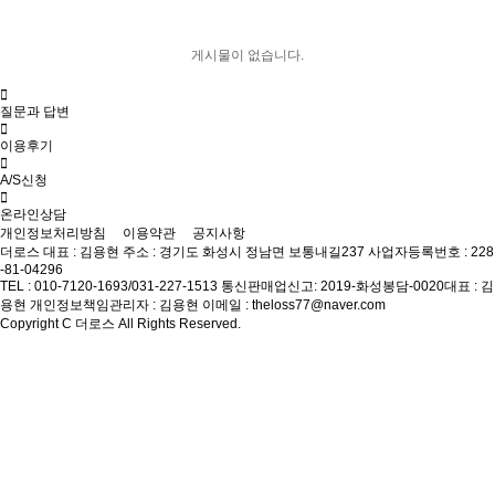
게시물이 없습니다.
질문과 답변
이용후기
A/S신청
온라인상담
개인정보처리방침
이용약관
공지사항
더로스
대표 : 김용현
주소 : 경기도 화성시 정남면 보통내길237
사업자등록번호 : 228
-81-04296
TEL : 010-7120-1693/031-227-1513
통신판매업신고: 2019-화성봉담-0020
대표 : 김
용현
개인정보책임관리자 : 김용현
이메일 : theloss77@naver.com
Copyright C 더로스 All Rights Reserved.