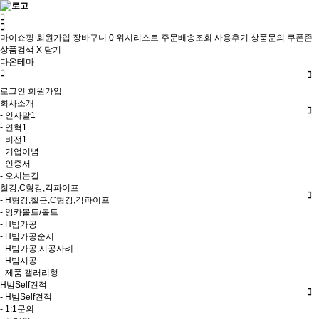
마이쇼핑
회원가입
장바구니
0
위시리스트
주문배송조회
사용후기
상품문의
쿠폰존
상품검색
X 닫기
다온테마
로그인
회원가입
회사소개
- 인사말1
- 연혁1
- 비전1
- 기업이념
- 인증서
- 오시는길
철강,C형강,각파이프
- H형강,철근,C형강,각파이프
- 앙카볼트/볼트
- H빔가공
- H빔가공순서
- H빔가공,시공사례
- H빔시공
- 제품 갤러리형
H빔Self견적
- H빔Self견적
- 1:1문의