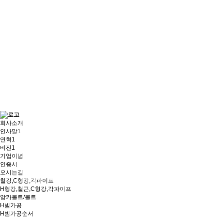
회사소개
인사말1
연혁1
비전1
기업이념
인증서
오시는길
철강,C형강,각파이프
H형강,철근,C형강,각파이프
앙카볼트/볼트
H빔가공
H빔가공순서