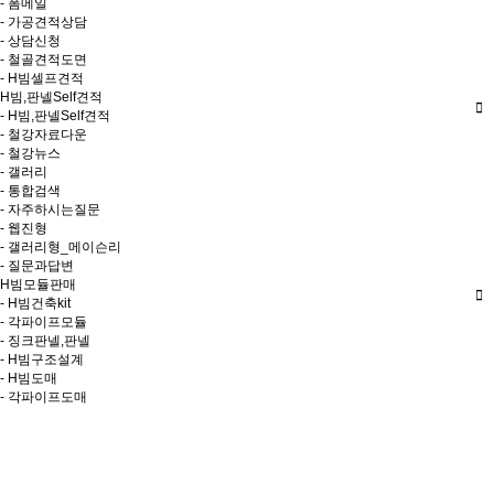
- 폼메일
- 가공견적상담
- 상담신청
- 철골견적도면
- H빔셀프견적
H빔,판넬Self견적
- H빔,판넬Self견적
- 철강자료다운
- 철강뉴스
- 갤러리
- 통합검색
- 자주하시는질문
- 웹진형
- 갤러리형_메이슨리
- 질문과답변
H빔모듈판매
- H빔건축kit
- 각파이프모듈
- 징크판넬,판넬
- H빔구조설계
- H빔도매
- 각파이프도매