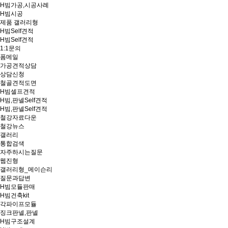
H빔가공,시공사례
H빔시공
제품 갤러리형
H빔Self견적
H빔Self견적
1:1문의
폼메일
가공견적상담
상담신청
철골견적도면
H빔셀프견적
H빔,판넬Self견적
H빔,판넬Self견적
철강자료다운
철강뉴스
갤러리
통합검색
자주하시는질문
웹진형
갤러리형_메이슨리
질문과답변
H빔모듈판매
H빔건축kit
각파이프모듈
징크판넬,판넬
H빔구조설계