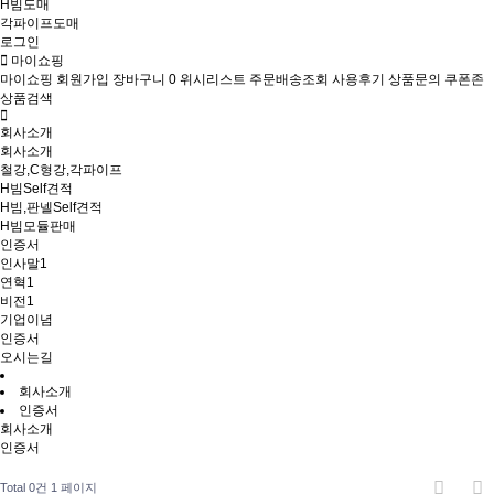
H빔도매
각파이프도매
로그인
마이쇼핑
마이쇼핑
회원가입
장바구니
0
위시리스트
주문배송조회
사용후기
상품문의
쿠폰존
상품검색
회사소개
회사소개
철강,C형강,각파이프
H빔Self견적
H빔,판넬Self견적
H빔모듈판매
인증서
인사말1
연혁1
비전1
기업이념
인증서
오시는길
회사소개
인증서
회사소개
인증서
Total 0건
1 페이지