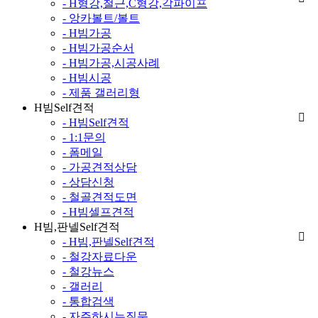
- H형강,철근,C형강,각파이프
- 앙카볼트/볼트
- H빔가공
- H빔가공순서
- H빔가공,시공사례
- H빔시공
- 제품 갤러리형
H빔Self견적
- H빔Self견적
- 1:1문의
- 폼메일
- 가공견적상담
- 상담신청
- 철골견적도면
- H빔셀프견적
H빔,판넬Self견적
- H빔,판넬Self견적
- 철강자료다운
- 철강뉴스
- 갤러리
- 통합검색
- 자주하시는질문