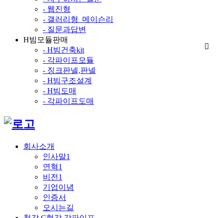
- 웹진형
- 갤러리형_메이슨리
- 질문과답변
H빔모듈판매
- H빔건축kit
- 각파이프모듈
- 징크판넬,판넬
- H빔구조설계
- H빔도매
- 각파이프도매
회사소개
인사말1
연혁1
비전1
기업이념
인증서
오시는길
철강,C형강,각파이프