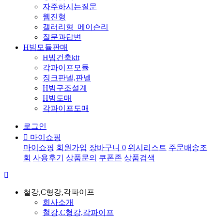
자주하시는질문
웹진형
갤러리형_메이슨리
질문과답변
H빔모듈판매
H빔건축kit
각파이프모듈
징크판넬,판넬
H빔구조설계
H빔도매
각파이프도매
로그인
마이쇼핑
마이쇼핑
회원가입
장바구니
0
위시리스트
주문배송조
회
사용후기
상품문의
쿠폰존
상품검색
철강,C형강,각파이프
회사소개
철강,C형강,각파이프