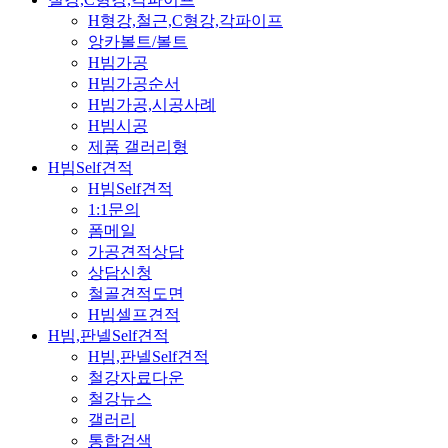
H형강,철근,C형강,각파이프
앙카볼트/볼트
H빔가공
H빔가공순서
H빔가공,시공사례
H빔시공
제품 갤러리형
H빔Self견적
H빔Self견적
1:1문의
폼메일
가공견적상담
상담신청
철골견적도면
H빔셀프견적
H빔,판넬Self견적
H빔,판넬Self견적
철강자료다운
철강뉴스
갤러리
통합검색